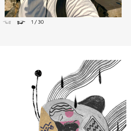
1
/
30