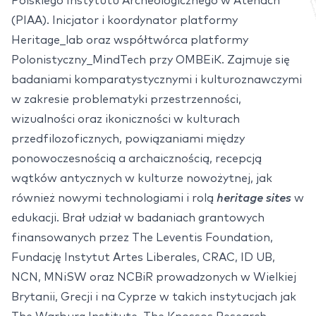
Polskiego Instytutu Archeologicznego w Atenach
(PIAA). Inicjator i koordynator platformy
Heritage_lab oraz współtwórca platformy
Polonistyczny_MindTech przy OMBEiK. Zajmuje się
badaniami komparatystycznymi i kulturoznawczymi
w zakresie problematyki przestrzenności,
wizualności oraz ikoniczności w kulturach
przedfilozoficznych, powiązaniami między
ponowoczesnością a archaicznością, recepcją
wątków antycznych w kulturze nowożytnej, jak
również nowymi technologiami i rolą
heritage sites
w
edukacji. Brał udział w badaniach grantowych
finansowanych przez The Leventis Foundation,
Fundację Instytut Artes Liberales, CRAC, ID UB,
NCN, MNiSW oraz NCBiR prowadzonych w Wielkiej
Brytanii, Grecji i na Cyprze w takich instytucjach jak