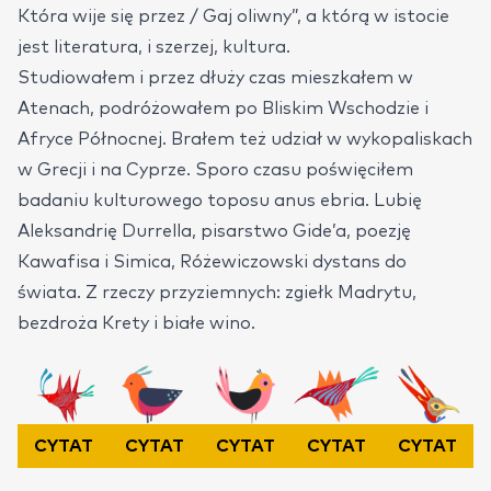
Która wije się przez / Gaj oliwny”, a którą w istocie
jest literatura, i szerzej, kultura.
Studiowałem i przez dłuży czas mieszkałem w
Atenach, podróżowałem po Bliskim Wschodzie i
Afryce Północnej. Brałem też udział w wykopaliskach
w Grecji i na Cyprze. Sporo czasu poświęciłem
badaniu kulturowego toposu anus ebria. Lubię
Aleksandrię Durrella, pisarstwo Gide’a, poezję
Kawafisa i Simica, Różewiczowski dystans do
świata. Z rzeczy przyziemnych: zgiełk Madrytu,
bezdroża Krety i białe wino.
CYTAT
CYTAT
CYTAT
CYTAT
CYTAT